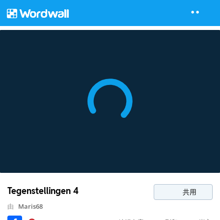
Tegenstellingen 4
共用
由
Maris68