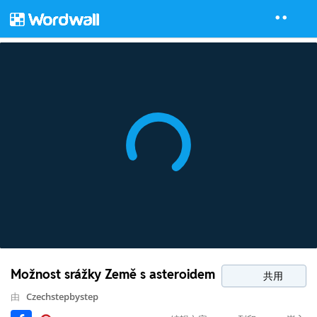
Možnost srážky Země s asteroidem
共用
由
Czechstepbystep