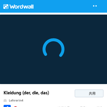
Kleidung (der, die, das)
共用
由
Lehrerin4