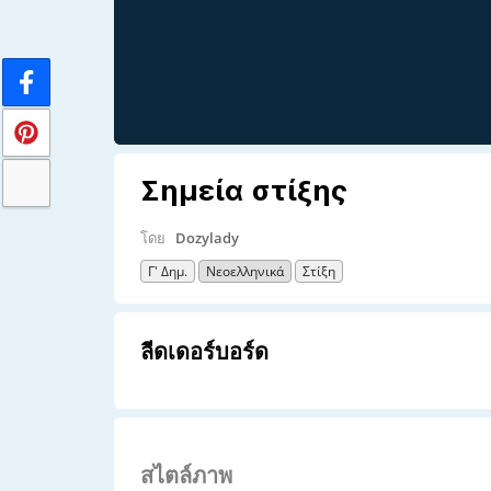
Σημεία στίξης
โดย
Dozylady
Γ' Δημ.
Νεοελληνικά
Στίξη
ลีดเดอร์บอร์ด
สไตล์ภาพ