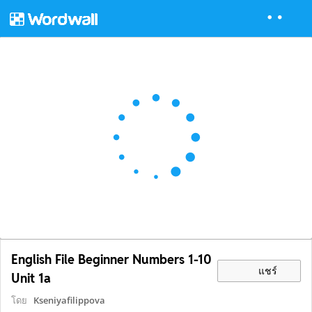
English File Beginner Numbers 1-10
แชร์
Unit 1a
โดย
Kseniyafilippova