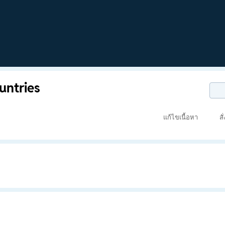
untries
แก้ไขเนื้อหา
สั