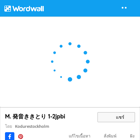
M. 発音ききとり 1-2jpbi
แชร์
โดย
Kodurestockholm
แก้ไขเนื้อหา
สั่งพิมพ์
ฝัง