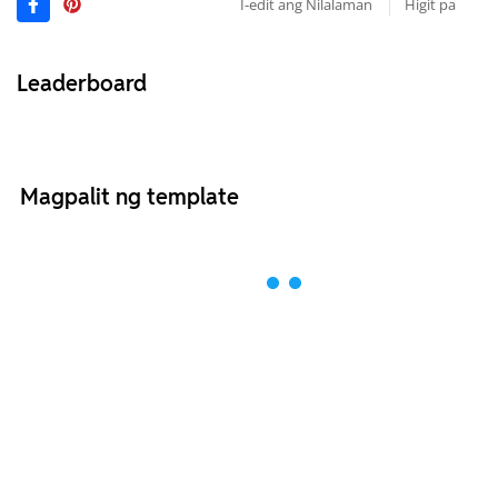
I-edit ang Nilalaman
Higit pa
Leaderboard
Magpalit ng template