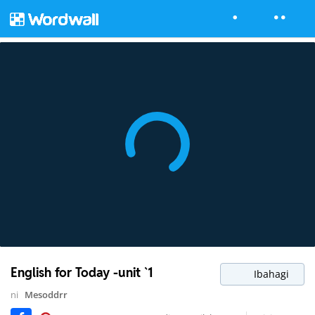
English for Today -unit `1
Ibahagi
ni
Mesoddrr