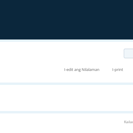
I-edit ang Nilalaman
I-print
Kail