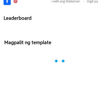
I-edit ang Nilalaman
Higit pa
Leaderboard
Magpalit ng template