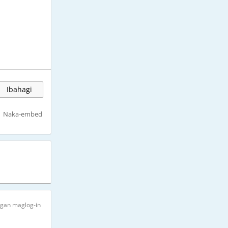
Ibahagi
Naka-embed
ngan maglog-in