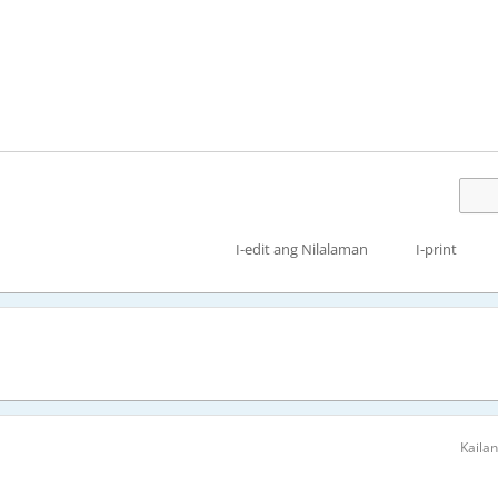
I-edit ang Nilalaman
I-print
Kaila