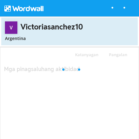
Victoriasanchez10
Argentina
Katanyagan
Pangalan
Mga pinagsaluhang aktibidad