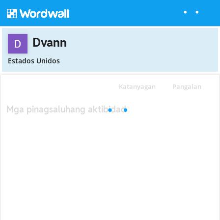
Dvann
Estados Unidos
Katanyagan
Pangalan
Mga pinagsaluhang aktibidad