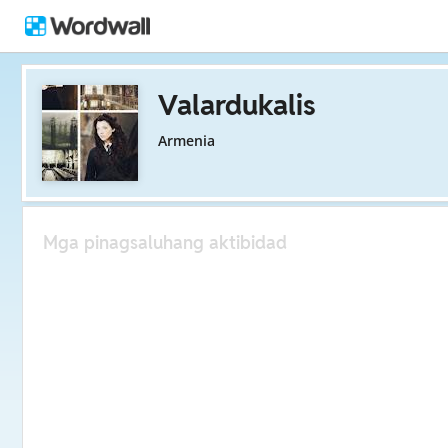
Valardukalis
Armenia
Mga pinagsaluhang aktibidad