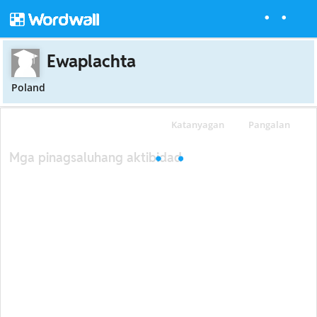
Ewaplachta
Poland
Katanyagan
Pangalan
Mga pinagsaluhang aktibidad