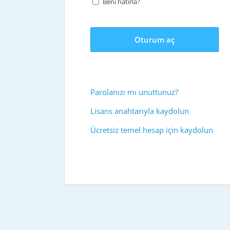
Beni hatırla?
Oturum aç
Parolanızı mı unuttunuz?
Lisans anahtarıyla kaydolun
Ücretsiz temel hesap için kaydolun