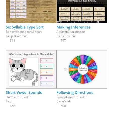
Six Syllable Type Sort
Making Inferences
Benpershouse
tarafından
Aburton2
tarafından
Grup sıralaması
Eşleşmeyi bul
818
797
Short Vowel Sounds
Following Directions
Huddle
tarafından
Smacaluso
tarafından
Test
Çarkıfelek
658
608