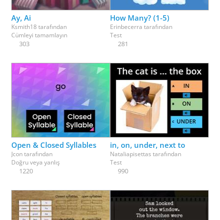
Ay, Ai
How Many? (1-5)
Ksmith18
tarafından
Erinbecerra
tarafından
Cümleyi tamamlayın
Test
303
281
Open & Closed Syllables
in, on, under, next to
Jcon
tarafından
Nataliapisettas
tarafından
Doğru veya yanlış
Test
1220
990