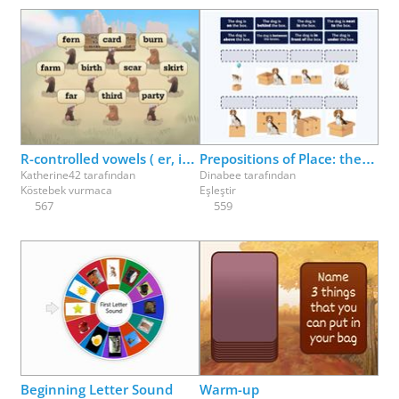
R-controlled vowels ( er, ir, ur ) make the /er/ sound
Prepositions of Place: the dog is ___ the box
Katherine42
tarafından
Dinabee
tarafından
Köstebek vurmaca
Eşleştir
567
559
Beginning Letter Sound
Warm-up