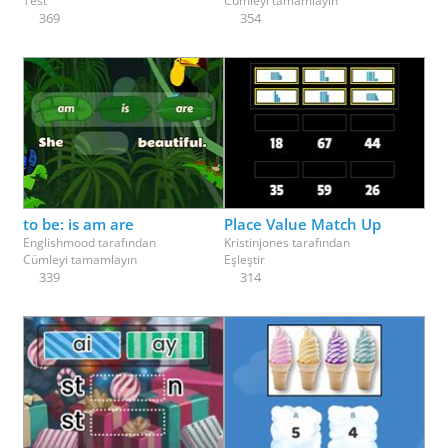
Test
Cümleyi tamamlayın
369
354
to be: is am are
Place Value Match Up
Englishmood
tarafından
Kristinjones
tarafından
Cümleyi tamamlayın
Eşleştir
339
314