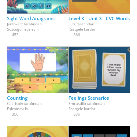
Sight Word Anagrams
Level K - Unit 3 - CVC Words
Jontokarz
tarafından
Jlutz
tarafından
Sözcüğü heceleyin
Rastgele kartlar
453
366
Counting
Feelings Scenarios
Cacrispin
tarafından
Smcastillo
tarafından
Eşleşmeyi bul
Rastgele kartlar
356
336