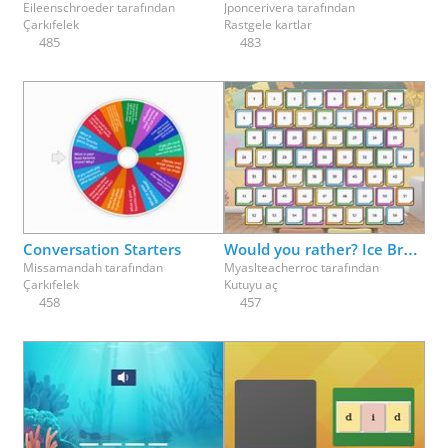
Eileenschroeder
tarafından
Jponcerivera
tarafından
Çarkıfelek
Rastgele kartlar
485
483
Conversation Starters
Would you rather? Ice Breaker fun - pick a box
Missamandah
tarafından
Myaslteacherroc
tarafından
Çarkıfelek
Kutuyu aç
458
457