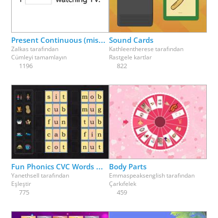
Physical Education
Physics
Psychology
Religion
Science
Social Studies
Spanish
Speech Therapy
Present Continuous (missing parts)
Sound Cards
Zalkas
tarafından
Kathleentherese
tarafından
Cümleyi tamamlayın
Rastgele kartlar
1196
822
Fun Phonics CVC Words Match Up Part 1
Body Parts
Yanethsell
tarafından
Emmaspeaksenglish
tarafından
Eşleştir
Çarkıfelek
775
459