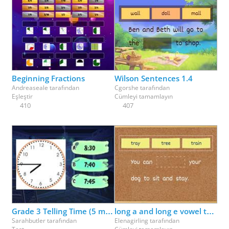
Beginning Fractions
Wilson Sentences 1.4
Andreaseale
tarafından
Cgorshe
tarafından
Eşleştir
Cümleyi tamamlayın
410
407
Grade 3 Telling Time (5 minutes)
long a and long e vowel team review (ai, ay, ee, ea)
Sarahbutler
tarafından
Elenagirling
tarafından