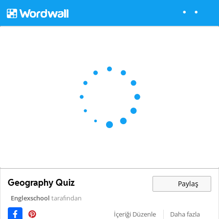
Geography Quiz
Paylaş
Englexschool
tarafından
İçeriği Düzenle
Daha fazla