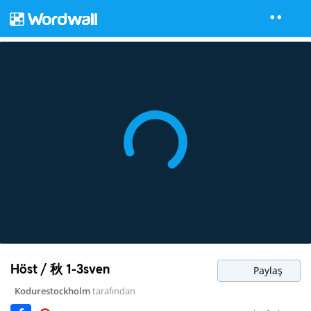
Höst / 秋 1-3sven
Paylaş
Kodurestockholm
tarafından