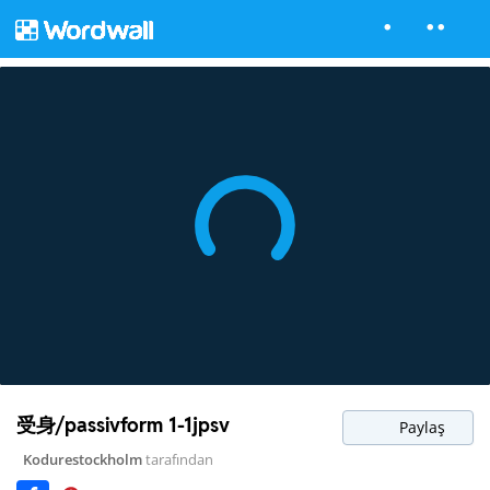
受身/passivform 1-1jpsv
Paylaş
Kodurestockholm
tarafından