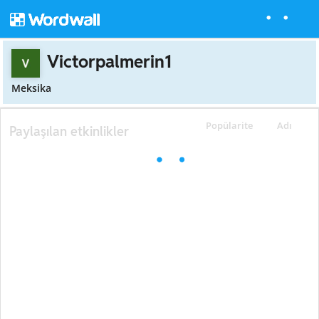
Victorpalmerin1
Meksika
Popülarite
Adı
Paylaşılan etkinlikler