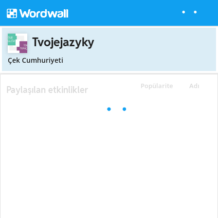
Tvojejazyky
Çek Cumhuriyeti
Popülarite
Adı
Paylaşılan etkinlikler