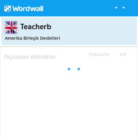
Teacherb
Amerika Birleşik Devletleri
Popülarite
Adı
Paylaşılan etkinlikler