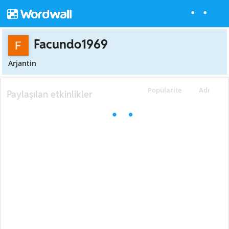
Facundo1969
Arjantin
Popülarite
Adı
Paylaşılan etkinlikler