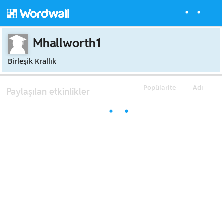
Mhallworth1
Birleşik Krallık
Popülarite
Adı
Paylaşılan etkinlikler