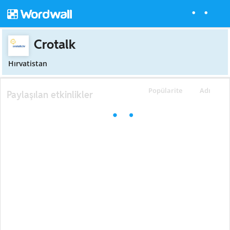
Crotalk
Hırvatistan
Popülarite
Adı
Paylaşılan etkinlikler