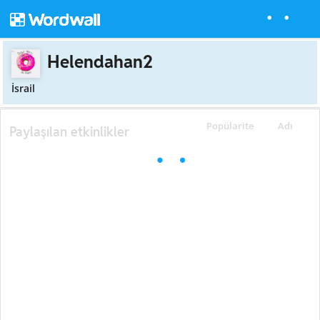
Helendahan2
İsrail
Popülarite
Adı
Paylaşılan etkinlikler