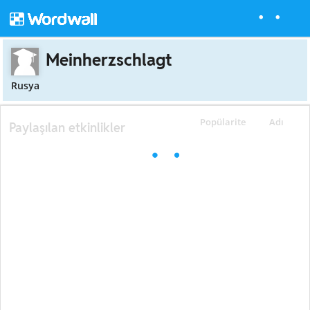
Meinherzschlagt
Rusya
Popülarite
Adı
Paylaşılan etkinlikler