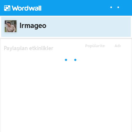
Irmageo
Popülarite
Adı
Paylaşılan etkinlikler