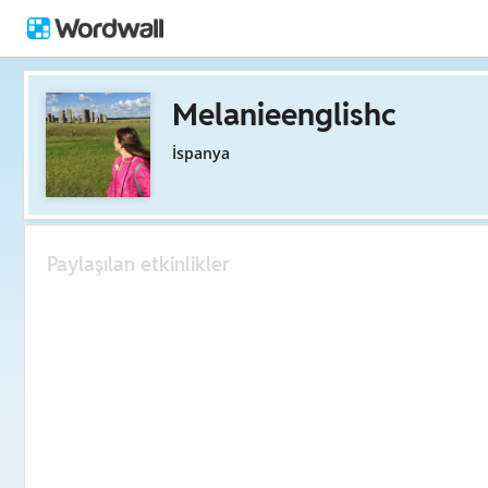
Melanieenglishc
İspanya
Paylaşılan etkinlikler