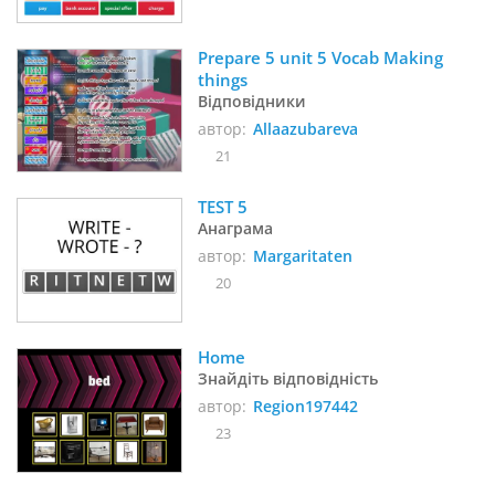
Prepare 5 unit 5 Vocab Making 
things
Відповідники
автор:
Allaazubareva
21
TEST 5 
Анаграма
автор:
Margaritaten
20
Home
Знайдіть відповідність
автор:
Region197442
23