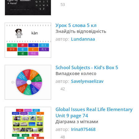
53
Урок 5 слова 5 кл
Знайдіть відповідність
автор:
Lundannaa
School Subjects - Kid's Box 5
Випадкове колесо
автор:
Savelyevaelizav
42
Global Issues Real Life Elementary 
Unit 9 page 74 
Діаграма з мітками
автор:
Irina975468
48