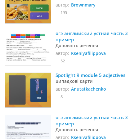
автор:
Brownmary
195
огэ английский устная часть 3 
пример
Доповніть речення
автор:
Kseniyafilippova
52
Spotlight 9 module 5 adjectives
Випадкові карти
автор:
Anutatkachenko
8
огэ английский устная часть 3 
пример 
Доповніть речення
автор:
Kseniyafilippova