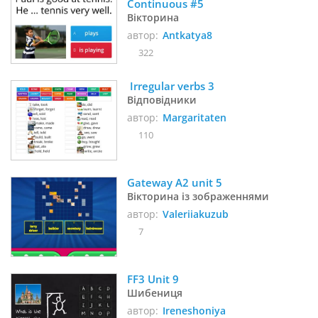
Continuous #5
Вікторина
автор:
Antkatya8
322
 Irregular verbs 3
Відповідники
автор:
Margaritaten
110
Gateway A2 unit 5
Вікторина із зображеннями
автор:
Valeriiakuzub
7
FF3 Unit 9
Шибениця
автор:
Ireneshoniya