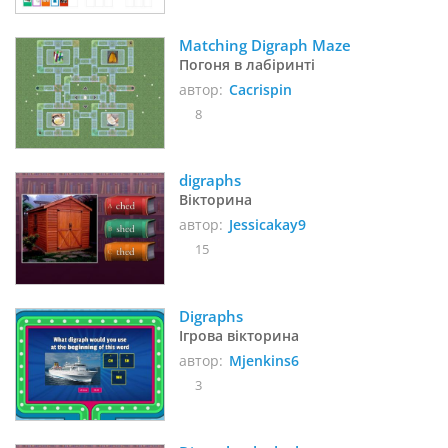
Matching Digraph Maze
Погоня в лабіринті
автор:
Cacrispin
8
digraphs
Вікторина
автор:
Jessicakay9
15
Digraphs
Ігрова вікторина
автор:
Mjenkins6
3