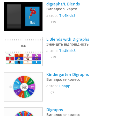
digraphs/L Blends
Випадкові карти
автор:
Tlc4kids3
115
L Blends with Digraphs 
Знайдіть відповідність
автор:
Tlc4kids3
279
Kindergarten Digraphs
Випадкове колесо
автор:
Lnappi
67
Digraphs
Випадкове колесо