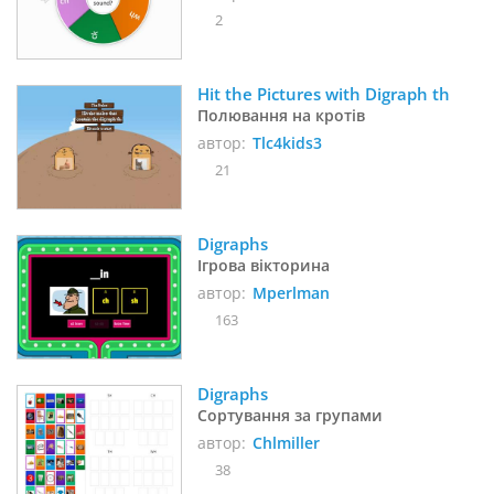
2
Hit the Pictures with Digraph th 
Полювання на кротів
автор:
Tlc4kids3
21
Digraphs
Ігрова вікторина
автор:
Mperlman
163
Digraphs
Сортування за групами
автор:
Chlmiller
38