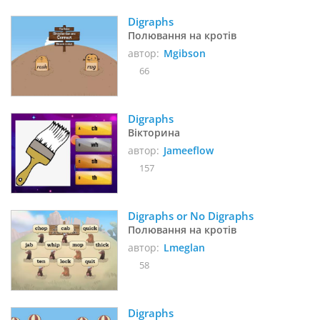
Digraphs
Полювання на кротів
автор:
Mgibson
66
Digraphs
Вікторина
автор:
Jameeflow
157
Digraphs or No Digraphs
Полювання на кротів
автор:
Lmeglan
58
Digraphs