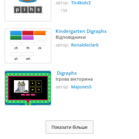
автор:
Tlc4kids3
154
Kindergarten Digraphs
Відповідники
автор:
Ronaldeclark
 Digraphs
Ігрова вікторина
автор:
Majones5
Показати більше