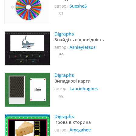
автор:
Sueshe5
91
Digraphs
Знайдіть відповідність
автор:
Ashleyletsos
50
Digraphs
Випадкові карти
автор:
Lauriehughes
92
Digraphs
Ігрова вікторина
автор:
Amcgahee