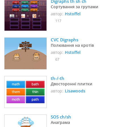
Digraphs th sh ch
Сортування за групами
автор:
Hstoffel
117
CVC Digraphs
Полювання на кротів
автор:
Hstoffel
67
th-/-th
Двосторонні плитки
автор:
Lisawoods
SOS ch/sh
Анаграма