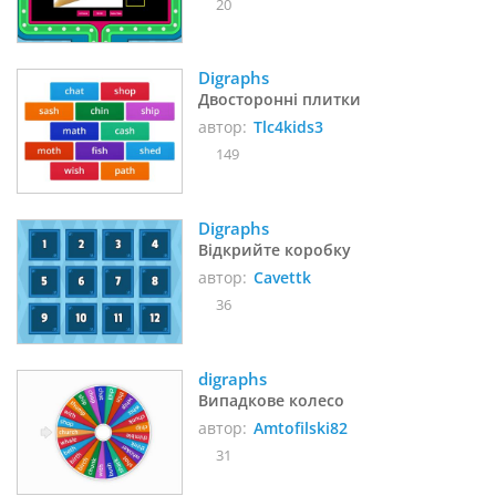
20
Digraphs
Двосторонні плитки
автор:
Tlc4kids3
149
Digraphs
Відкрийте коробку
автор:
Cavettk
36
digraphs
Випадкове колесо
автор:
Amtofilski82
31