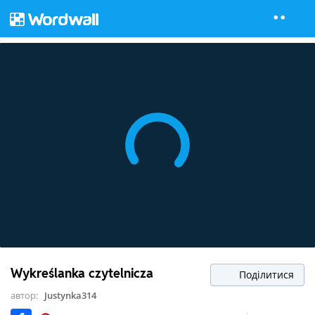
Wykreślanka czytelnicza
Поділитися
автор:
Justynka314