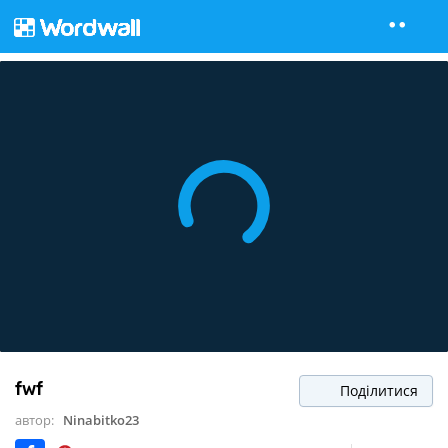
fwf
Поділитися
автор:
Ninabitko23