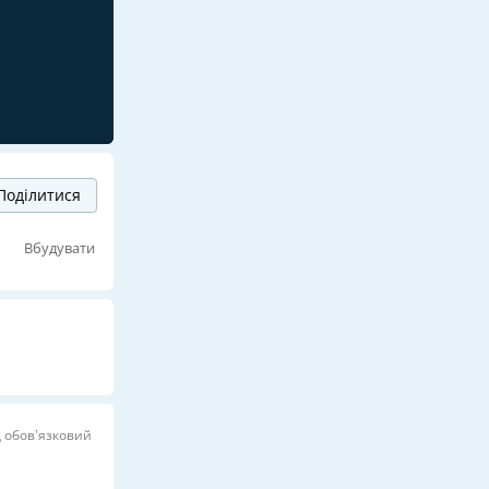
Поділитися
Вбудувати
д обов’язковий