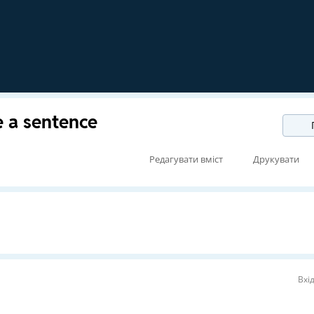
 a sentence
Редагувати вміст
Друкувати
Вхі