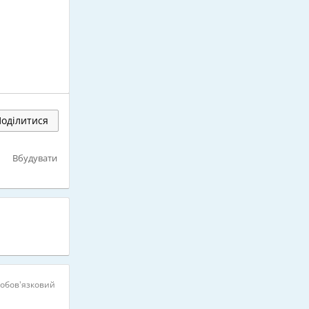
оділитися
Вбудувати
 обов’язковий