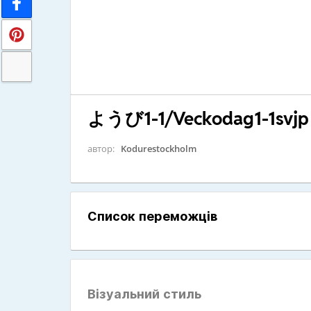
ようび1-1/Veckodag1-1svjp
автор:
Kodurestockholm
Список переможців
Візуальний стиль