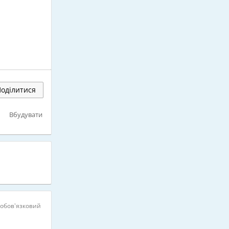
оділитися
Вбудувати
 обов’язковий