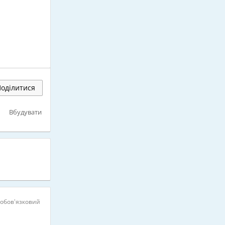
оділитися
Вбудувати
 обов’язковий