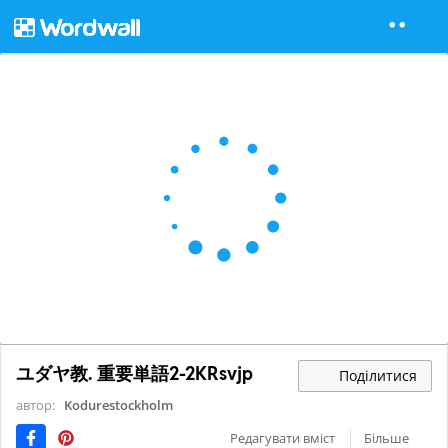
ユダヤ教. 重要単語2-2KRsvjp
Поділитися
автор:
Kodurestockholm
Редагувати вміст
Більше