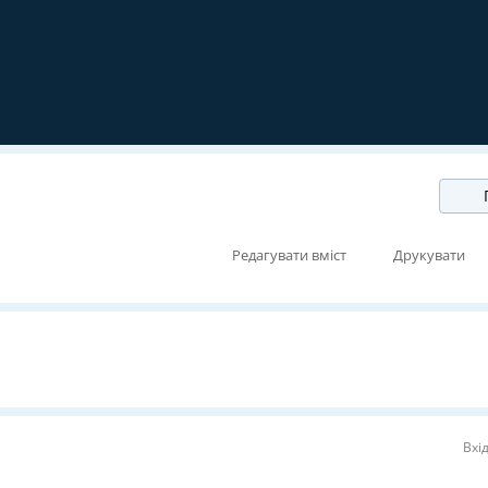
Редагувати вміст
Друкувати
Вхі