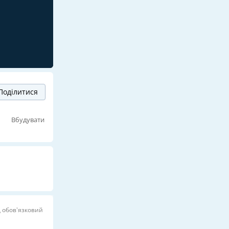
Поділитися
Вбудувати
д обов’язковий