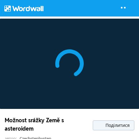
Možnost srážky Země s
Поділитися
asteroidem
автор:
Czechstepbystep