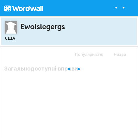
Ewolslegergs
США
Популярністю
Назва
Загальнодоступні вправи