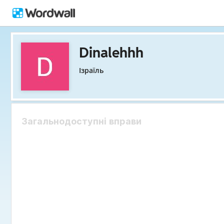
Dinalehhh
Ізраїль
Загальнодоступні вправи