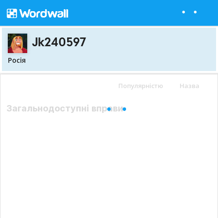
Jk240597
Росія
Популярністю
Назва
Загальнодоступні вправи