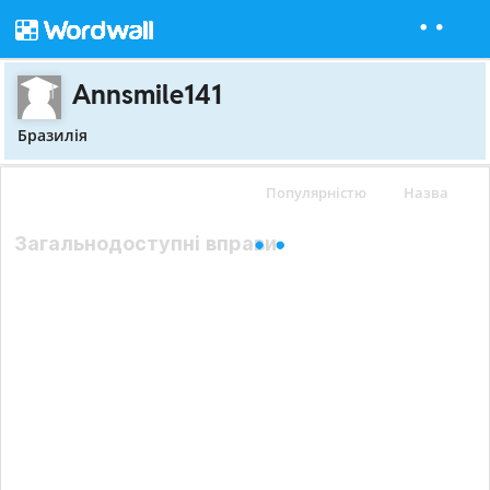
Annsmile141
Бразилія
Популярністю
Назва
Загальнодоступні вправи