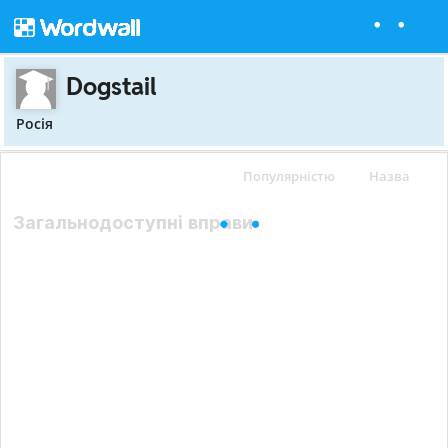
Dogstail
Росія
Популярністю
Назва
Загальнодоступні вправи