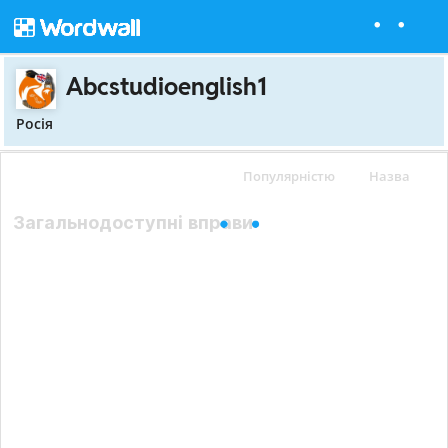
Abcstudioenglish1
Росія
Популярністю
Назва
Загальнодоступні вправи