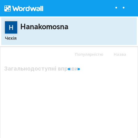
Hanakomosna
Чехія
Популярністю
Назва
Загальнодоступні вправи