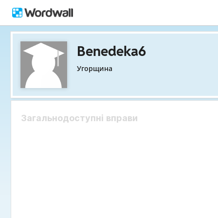
Benedeka6
Угорщина
Загальнодоступні вправи