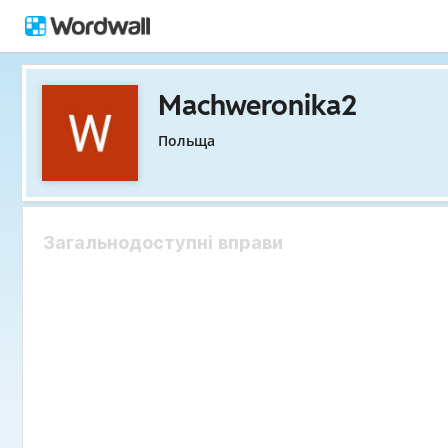
Machweronika2
Польща
Загальнодоступні вправи